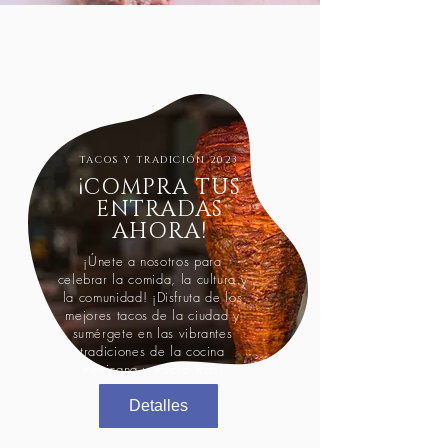
TACOS Y TRADICIÓN 2023
¡COMPRA TUS
ENTRADAS
AHORA!
¡Únete a nosotros para
celebrar la comida, la cultura y
la comunidad! ¡Disfruta de los
mejores tacos de la ciudad y
sumérgete en las vibrantes
tradiciones de la cocina
mexicana y mucho más!
Detalles