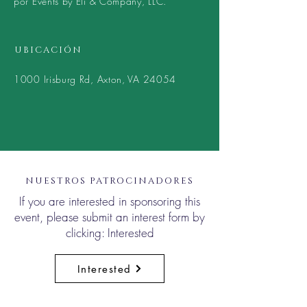
por Events by Eli & Company, LLC.
UBICACIÓN
1000 Irisburg Rd, Axton, VA 24054
NUESTROS PATROCINADORES
If you are interested in sponsoring this
event, please submit an interest form by
clicking: Interested
Interested