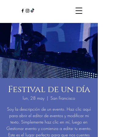
Festival de un día
lun, 28 may
  |  
San Francisco
Soy la descripción de un evento. Haz clic aquí
para abrir el editor de eventos y modificar mi
texto. Simplemente haz clic en mí, luego en
Gestionar evento y comienza a editar tu evento.
Este es el lugar perfecto para que nos cuentes