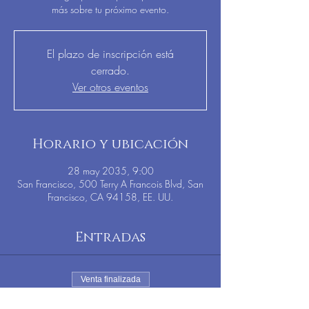
más sobre tu próximo evento.
El plazo de inscripción está
cerrado.
Ver otros eventos
Horario y ubicación
28 may 2035, 9:00
San Francisco, 500 Terry A Francois Blvd, San
Francisco, CA 94158, EE. UU.
Entradas
Venta finalizada
Tipo de entrada